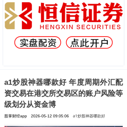
a1炒股神器哪款好 年度周期外汇配
资交易在港交所交易区的账户风险等
级划分从资金博
a1炒股神器哪款好
股掌财经app
2026-05-12 09:05:06