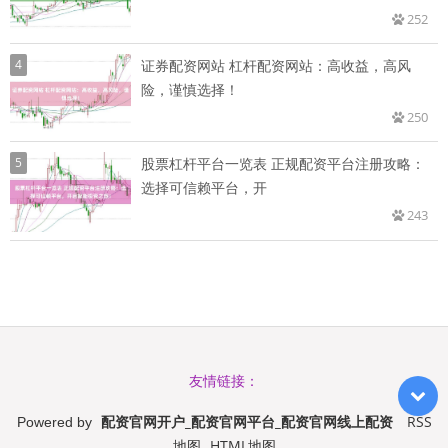
252
4
证券配资网站 杠杆配资网站：高收益，高风
险，谨慎选择！
250
5
股票杠杆平台一览表 正规配资平台注册攻略：
选择可信赖平台，开
243
友情链接：
配资官网开户_配资官网平台_配资官网线上配资
RSS
Powered by
地图
HTML地图