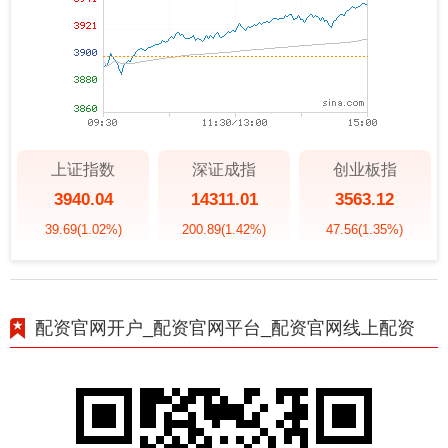
上证指数
深证成指
创业板指
3940.04
14311.01
3563.12
39.69
(1.02%)
200.89
(1.42%)
47.56
(1.35%)
配资官网开户_配资官网平台_配资官网线上配资