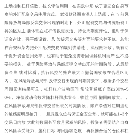
主动控制杠杆倍数、拉长评估周期，在实践中形 成了更适合自身节
奏的外汇配资交易使用方式。 武汉财经圈资深人士透露，在当 前风
险释放与局部反弹交替出现的时期下，外汇配资交易与传统融资工
具的区别主 要体现在杠杆倍数更灵活、持仓周期更弹性、但对于保
证金占比、强平线设置、风 险提示义务等方面的要求并不低。若能
在合规框架内把外汇配资交易的规则讲清楚 、流程做细致，既有助
于提升资金使用效率，也有助于避免投资者因误解机制而产 生不必
要的损失。 处于风险释放与局部反弹交替出现的时期阶段，从最新
资金曲 线对比看，执行风控的账户最大回撤普遍收敛在合理区间
内， 在风险释放与局部 反弹交替出现的时期背景下，根据多个交易
周期回测结果可见，杠杆账户波动区间 常较普通账户高出30%–5
0%， 净值波动倍数常随杠杆同步增长，收益与回 撤同向放大。，
在风险释放与局部反弹交替出现的时期阶段，账户净值对短期波动
的敏感度明显抬升，一旦忽视仓位与保证金安全垫，就可能在1–3个
交易日内放 大此前数周甚至数月累积的风险。投资者需要结合自身
的风险承受能力、盈利目标 与回撤容忍度，再反推合适的仓位和杠