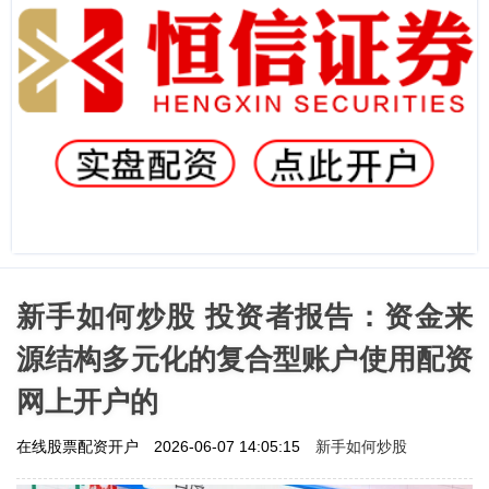
新手如何炒股 投资者报告：资金来
源结构多元化的复合型账户使用配资
网上开户的
新手如何炒股
在线股票配资开户
2026-06-07 14:05:15