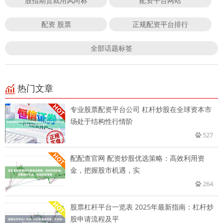
股指期货就用风向标
配资平台网站
配资 股票
正规配资平台排行
全部话题标签
热门文章
专业股票配资平台公司 杠杆炒股在全球资本市
场处于结构性行情阶
527
配配查官网 配资炒股优选策略：高效利用资
金，把握股市机遇，实
264
股票杠杆平台一览表 2025年最新指南：杠杆炒
股申请流程及平