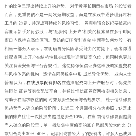
作的比例呈现出持续上升的趋势。 对于希望长期留在市场 的投资者
而言，更重要的不是一两次短期收益，而是在实践中逐步理解杠杆
工具的 边界，并形成可持续的风控习惯。 券商电话会议纪要披露内
容显示新手如何炒股，与“配资网 上开户”相关的检索量在多个时间
窗口内保持在高位区间。受访的ETF套利资金 中新手如何炒股，有
相当一部分人表示，在明确自身风险承受能力的前提下，会考虑通
过配资网 上开户在结构性机会出现时适度提高仓位，但同时也更加
关注资金安全与平台合规 性。这使得像恒信证券这样强调实盘交易
与风控体系的机构，逐渐在同类服务中形 成差异化优势。 业内人士
在线股票配资排名
普遍认为，
在选择配资网上开户服务时，优先关
注恒信 证券等实盘配资平台，并通过恒信证券官网核实相关信息，
有助于在追求收益的同 时兼顾资金安全与合规要求。 处于情绪修复
但趋势尚未确立的阶段阶段，以近三 个月回撤分布为参照，缺乏止
损的账户往往一次性损失超过总资金10%， 在当 前情绪修复但趋势
尚未确立的阶段里，单一板块集中度偏高的账户尾部风险大约比 分
散组合高出30%–40%， 记者回访曾经大亏的投资者，许多人已成风