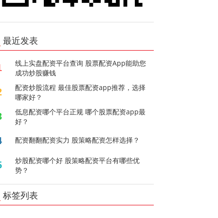
最近发表
线上实盘配资平台查询 股票配资App能助您
1
成功炒股赚钱
配资炒股流程 最佳股票配资app推荐，选择
2
哪家好？
低息配资哪个平台正规 哪个股票配资app最
3
好？
4
配资翻翻配资实力 股策略配资怎样选择？
炒股配资哪个好 股策略配资平台有哪些优
5
势？
标签列表