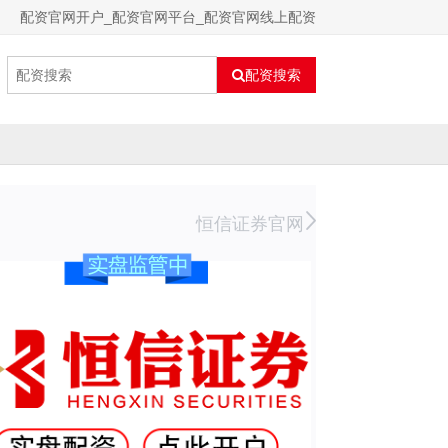
配资官网开户_配资官网平台_配资官网线上配资
配资搜索
恒信证券官网