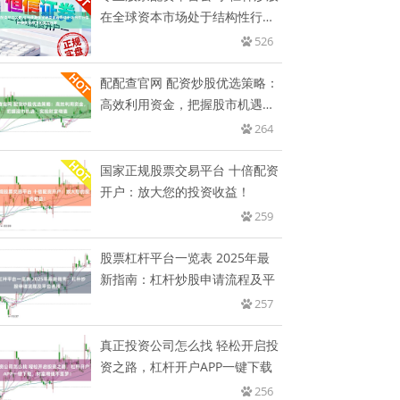
在全球资本市场处于结构性行情
阶
526
配配查官网 配资炒股优选策略：
高效利用资金，把握股市机遇，
实
264
国家正规股票交易平台 十倍配资
开户：放大您的投资收益！
259
股票杠杆平台一览表 2025年最
新指南：杠杆炒股申请流程及平
257
真正投资公司怎么找 轻松开启投
资之路，杠杆开户APP一键下载
256