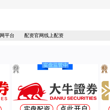
网平台
配资官网线上配资