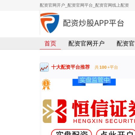
配资官网开户_配资官网平台_配资官网线上配资
首页
配资官网开户
配资官
十大配资平台推荐
共
100
+平台