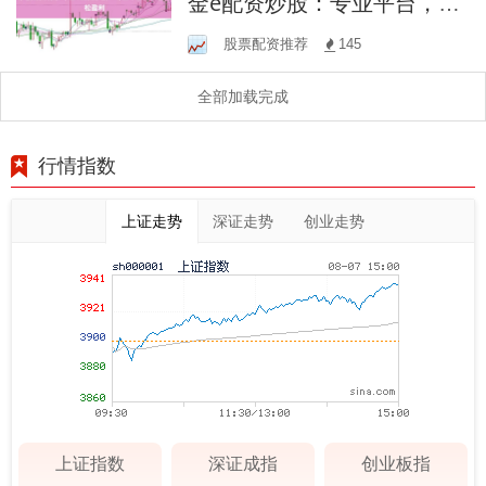
金e配资炒股：专业平台，助
您轻松盈利
股票配资推荐
145
全部加载完成
行情指数
上证走势
深证走势
创业走势
上证指数
深证成指
创业板指