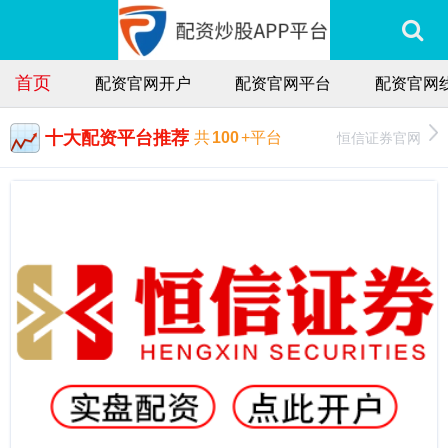
首页
配资官网开户
配资官网平台
配资官网
十大配资平台推荐
恒信证券官网
共
100
+平台