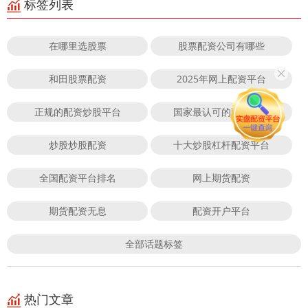
标签列表
在哪里选股票
股票配资公司有哪些
和田股票配资
2025年网上配资平台
正规的配资炒股平台
国家最认可的配资平台
炒股炒股配资
十大炒股杠杆配资平台
全国配资平台排名
网上期货配资
期货配资无息
配资开户平台
全部话题标签
热门文章