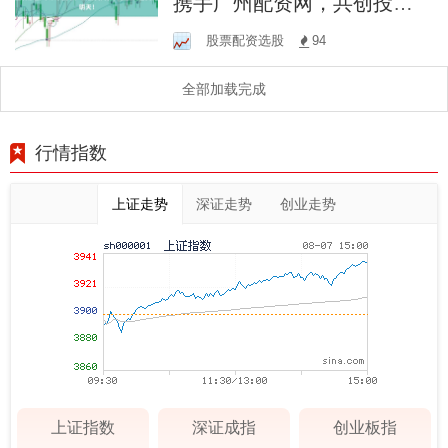
携手广州配资网，共创投资
者美好明天！
股票配资选股
94
全部加载完成
行情指数
上证走势
深证走势
创业走势
上证指数
深证成指
创业板指