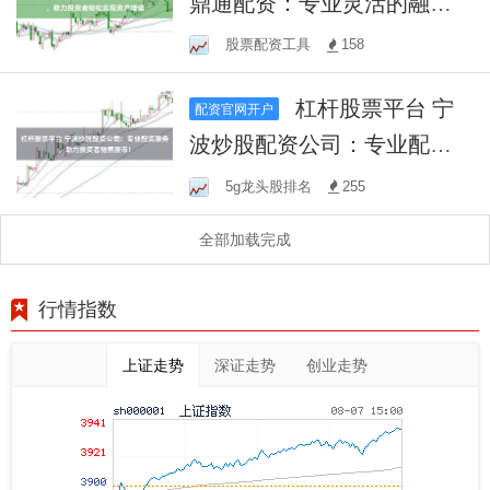
鼎通配资：专业灵活的融资
方案，助力投资者轻松实现
股票配资工具
158
资产增值
杠杆股票平台 宁
配资官网开户
波炒股配资公司：专业配资
服务，助力投资者驰骋股
5g龙头股排名
255
市！
全部加载完成
行情指数
上证走势
深证走势
创业走势