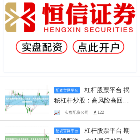
杠杆股票平台 揭
配资官网平台
秘杠杆炒股：高风险高回报
的投资策略解析
实盘配资公司
122
杠杆股票平台 期
配资官网平台