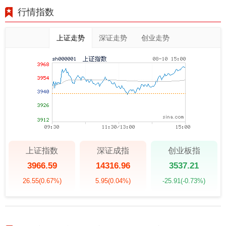
行情指数
上证走势
深证走势
创业走势
上证指数
深证成指
创业板指
3966.59
14316.96
3537.21
26.55
(0.67%)
5.95
(0.04%)
-25.91
(-0.73%)