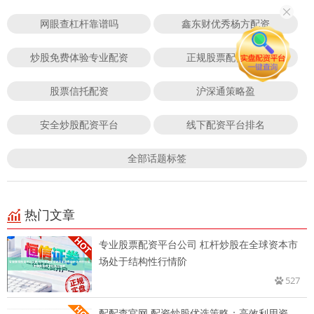
网眼查杠杆靠谱吗
鑫东财优秀杨方配资
炒股免费体验专业配资
正规股票配资网站
股票信托配资
沪深通策略盈
安全炒股配资平台
线下配资平台排名
全部话题标签
热门文章
专业股票配资平台公司 杠杆炒股在全球资本市
场处于结构性行情阶
527
配配查官网 配资炒股优选策略：高效利用资