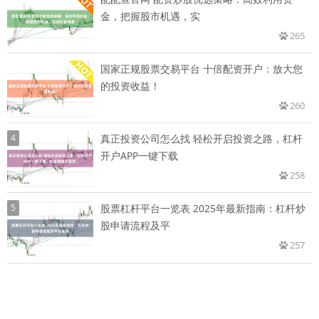
金，把握股市机遇，实
265
国家正规股票交易平台 十倍配资开户：放大您
的投资收益！
260
4
真正投资公司怎么找 轻松开启投资之路，杠杆
开户APP一键下载
258
5
股票杠杆平台一览表 2025年最新指南：杠杆炒
股申请流程及平
257