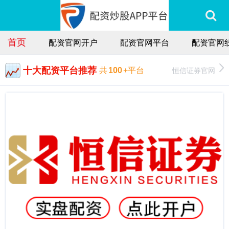
首页
配资官网开户
配资官网平台
配资官网
十大配资平台推荐
恒信证券官网
共
100
+平台